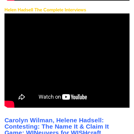
Helen Hadsell The Complete Interviews
Carolyn Wilman
,
Helene Hadsell:
Contesting: The Name It & Claim It
Game: WINeuvers for WISHcraft