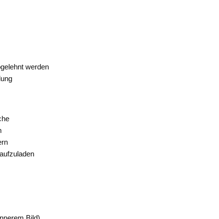
bgelehnt werden
lung
che
m
ern
 aufzuladen
innerem Bild)