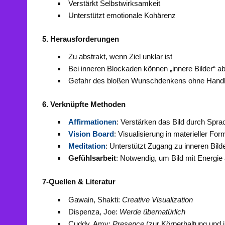
Verstärkt Selbstwirksamkeit
Unterstützt emotionale Kohärenz
5. Herausforderungen
Zu abstrakt, wenn Ziel unklar ist
Bei inneren Blockaden können „innere Bilder“ a
Gefahr des bloßen Wunschdenkens ohne Hand
6. Verknüpfte Methoden
Affirmationen
: Verstärken das Bild durch Spra
Vision Board
: Visualisierung in materieller For
Meditation
: Unterstützt Zugang zu inneren Bild
Gefühlsarbeit
: Notwendig, um Bild mit Energie
7-Quellen & Literatur
Gawain, Shakti:
Creative Visualization
Dispenza, Joe:
Werde übernatürlich
Cuddy, Amy:
Presence
(zur Körperhaltung und 