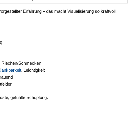
gestellter Erfahrung – das macht Visualisierung so kraftvoll.
t)
tl. Riechen/Schmecken
Dankbarkeit
, Leichtigkeit
trauend
tfelder
usste, gefühlte Schöpfung.