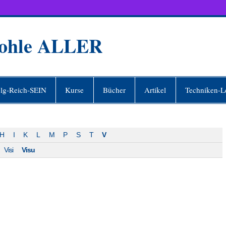
Wohle ALLER
olg-Reich-SEIN
Kurse
Bücher
Artikel
Techniken-L
H
I
K
L
M
P
S
T
V
Visi
Visu