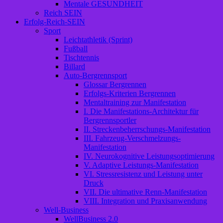
Mentale GESUNDHEIT
Reich SEIN
Erfolg-Reich-SEIN
Sport
Leichtathletik (Sprint)
Fußball
Tischtennis
Billard
Auto-Bergrennsport
Glossar Bergrennen
Erfolgs-Kriterien Bergrennen
Mentaltraining zur Manifestation
I. Die Manifestations-Architektur für
Bergrennsportler
II. Streckenbeherrschungs-Manifestation
III. Fahrzeug-Verschmelzungs-
Manifestation
IV. Neurokognitive Leistungsoptimierung
V. Adaptive Leistungs-Manifestation
VI. Stressresistenz und Leistung unter
Druck
VII. Die ultimative Renn-Manifestation
VIII. Integration und Praxisanwendung
Well-Business
WellBusiness 2.0