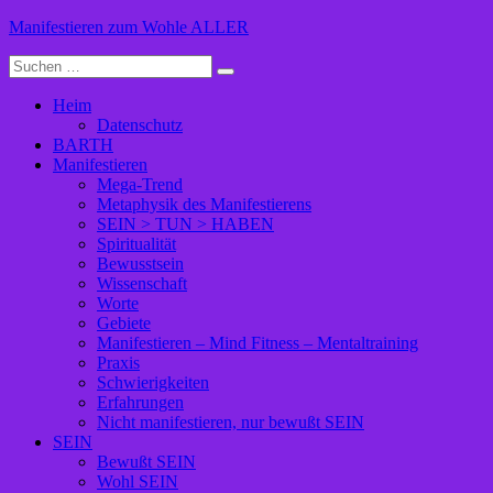
Zum
Manifestieren zum Wohle ALLER
Inhalt
Suche
springen
nach:
Heim
Datenschutz
BARTH
Manifestieren
Mega-Trend
Metaphysik des Manifestierens
SEIN > TUN > HABEN
Spiritualität
Bewusstsein
Wissenschaft
Worte
Gebiete
Manifestieren – Mind Fitness – Mentaltraining
Praxis
Schwierigkeiten
Erfahrungen
Nicht manifestieren, nur bewußt SEIN
SEIN
Bewußt SEIN
Wohl SEIN