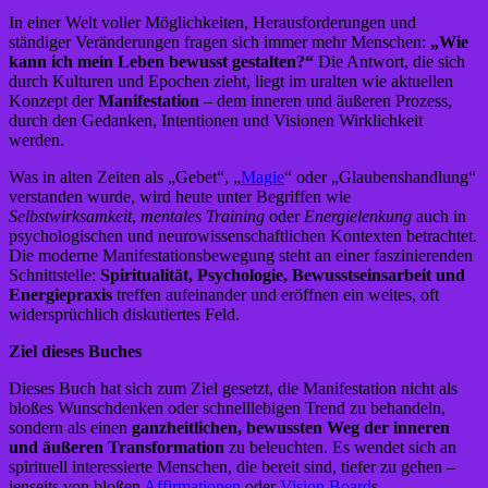
In einer Welt voller Möglichkeiten, Herausforderungen und
ständiger Veränderungen fragen sich immer mehr Menschen:
„Wie
kann ich mein Leben bewusst gestalten?“
Die Antwort, die sich
durch Kulturen und Epochen zieht, liegt im uralten wie aktuellen
Konzept der
Manifestation
– dem inneren und äußeren Prozess,
durch den Gedanken, Intentionen und Visionen Wirklichkeit
werden.
Was in alten Zeiten als „Gebet“, „
Magie
“ oder „Glaubenshandlung“
verstanden wurde, wird heute unter Begriffen wie
Selbstwirksamkeit
,
mentales Training
oder
Energielenkung
auch in
psychologischen und neurowissenschaftlichen Kontexten betrachtet.
Die moderne Manifestationsbewegung steht an einer faszinierenden
Schnittstelle:
Spiritualität, Psychologie, Bewusstseinsarbeit und
Energiepraxis
treffen aufeinander und eröffnen ein weites, oft
widersprüchlich diskutiertes Feld.
Ziel dieses Buches
Dieses Buch hat sich zum Ziel gesetzt, die Manifestation nicht als
bloßes Wunschdenken oder schnelllebigen Trend zu behandeln,
sondern als einen
ganzheitlichen, bewussten Weg der inneren
und äußeren Transformation
zu beleuchten. Es wendet sich an
spirituell interessierte Menschen, die bereit sind, tiefer zu gehen –
jenseits von bloßen
Affirmationen
oder
Vision Board
s.