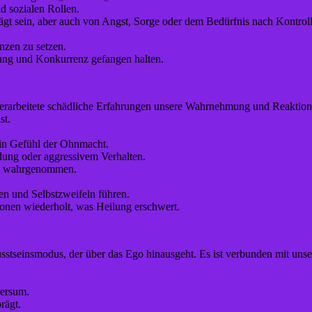
d sozialen Rollen.
ägt sein, aber auch von Angst, Sorge oder dem Bedürfnis nach Kontrol
nzen zu setzen.
ung und Konkurrenz gefangen halten.
erarbeitete schädliche Erfahrungen unsere Wahrnehmung und Reaktionen
st.
in Gefühl der Ohnmacht.
ung oder aggressivem Verhalten.
sig wahrgenommen.
n und Selbstzweifeln führen.
ionen wiederholt, was Heilung erschwert.
wusstseinsmodus, der über das Ego hinausgeht. Es ist verbunden mit u
versum.
rägt.