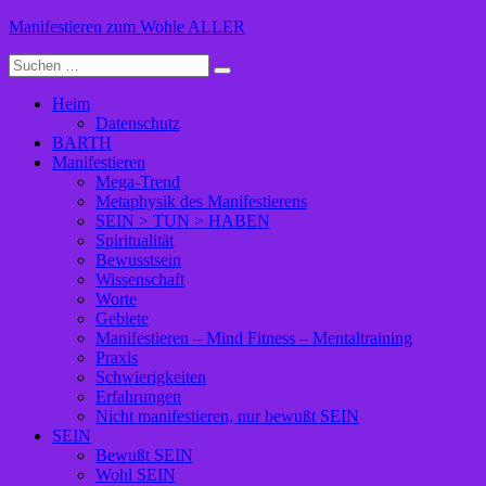
Zum
Manifestieren zum Wohle ALLER
Inhalt
Suche
springen
nach:
Heim
Datenschutz
BARTH
Manifestieren
Mega-Trend
Metaphysik des Manifestierens
SEIN > TUN > HABEN
Spiritualität
Bewusstsein
Wissenschaft
Worte
Gebiete
Manifestieren – Mind Fitness – Mentaltraining
Praxis
Schwierigkeiten
Erfahrungen
Nicht manifestieren, nur bewußt SEIN
SEIN
Bewußt SEIN
Wohl SEIN