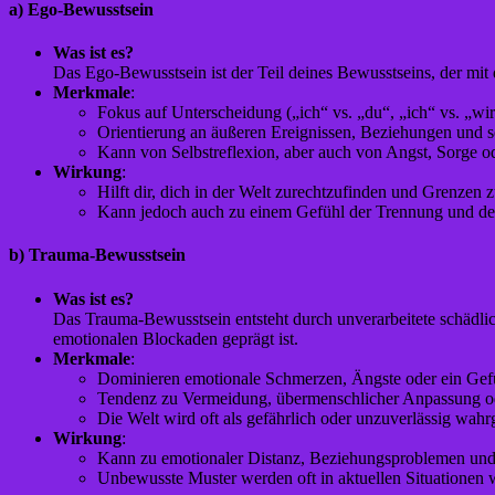
a)
Ego-Bewusstsein
Was ist es?
Das Ego-Bewusstsein ist der Teil deines Bewusstseins, der mit 
Merkmale
:
Fokus auf Unterscheidung („ich“ vs. „du“, „ich“ vs. „wir
Orientierung an äußeren Ereignissen, Beziehungen und s
Kann von Selbstreflexion, aber auch von Angst, Sorge o
Wirkung
:
Hilft dir, dich in der Welt zurechtzufinden und Grenzen z
Kann jedoch auch zu einem Gefühl der Trennung und d
b)
Trauma-Bewusstsein
Was ist es?
Das Trauma-Bewusstsein entsteht durch unverarbeitete schädl
emotionalen Blockaden geprägt ist.
Merkmale
:
Dominieren emotionale Schmerzen, Ängste oder ein Gef
Tendenz zu Vermeidung, übermenschlicher Anpassung od
Die Welt wird oft als gefährlich oder unzuverlässig wa
Wirkung
:
Kann zu emotionaler Distanz, Beziehungsproblemen und 
Unbewusste Muster werden oft in aktuellen Situationen w