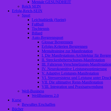
Mentale GESUNDHEIT
Reich SEIN
Erfolg-Reich-SEIN
Sport
Leichtathletik (Sprint)
Fußball
Tischtennis
Billard
Auto-Bergrennsport
Glossar Bergrennen
Erfolgs-Kriterien Bergrennen
Mentaltraining zur Manifestation
I. Die Manifestations-Architektur für Bergre
II. Streckenbeherrschungs-Manifestation
III. Fahrzeug-Verschmelzungs-Manifestatio
IV. Neurokognitive Leistungsoptimierung
V. Adaptive Leistungs-Manifestation
VI. Stressresistenz und Leistung unter Druc
VII. Die ultimative Renn-Manifestation
VIII. Integration und Praxisanwendung
Well-Business
WellBusiness 2.0
Kurse
Bewußtes Erschaffen
Bücher