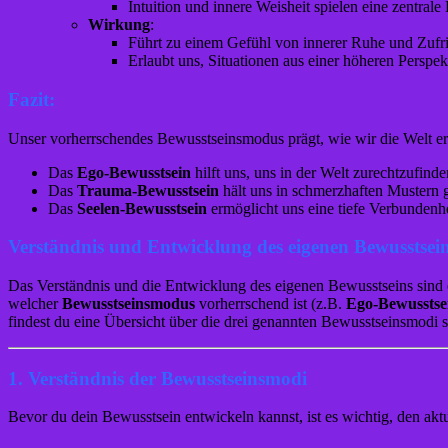
Intuition und innere Weisheit spielen eine zentrale 
Wirkung
:
Führt zu einem Gefühl von innerer Ruhe und Zufr
Erlaubt uns, Situationen aus einer höheren Perspe
Fazit:
Unser vorherrschendes Bewusstseinsmodus prägt, wie wir die Welt erl
Das
Ego-Bewusstsein
hilft uns, uns in der Welt zurechtzufin
Das
Trauma-Bewusstsein
hält uns in schmerzhaften Mustern g
Das
Seelen-Bewusstsein
ermöglicht uns eine tiefe Verbundenhe
Verständnis und Entwicklung des eigenen Bewusstsei
Das Verständnis und die Entwicklung des eigenen Bewusstseins sind ei
welcher
Bewusstseinsmodus
vorherrschend ist (z.B.
Ego-Bewusstse
findest du eine Übersicht über die drei genannten Bewusstseinsmodi s
1.
Verständnis der Bewusstseinsmodi
Bevor du dein Bewusstsein entwickeln kannst, ist es wichtig, den akt