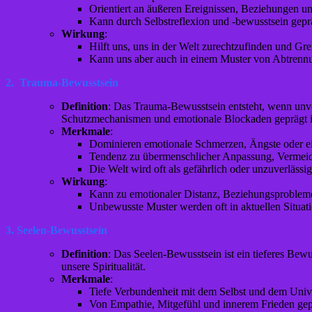
Orientiert an äußeren Ereignissen, Beziehungen un
Kann durch Selbstreflexion und -bewusstsein gepr
Wirkung
:
Hilft uns, uns in der Welt zurechtzufinden und Gre
Kann uns aber auch in einem Muster von Abtrenn
2. Trauma-Bewusstsein
Definition
: Das Trauma-Bewusstsein entsteht, wenn unv
Schutzmechanismen und emotionale Blockaden geprägt i
Merkmale
:
Dominieren emotionale Schmerzen, Ängste oder e
Tendenz zu übermenschlicher Anpassung, Vermeid
Die Welt wird oft als gefährlich oder unzuverläs
Wirkung
:
Kann zu emotionaler Distanz, Beziehungsprobleme
Unbewusste Muster werden oft in aktuellen Situat
3. Seelen-Bewusstsein
Definition
: Das Seelen-Bewusstsein ist ein tieferes Be
unsere Spiritualität.
Merkmale
:
Tiefe Verbundenheit mit dem Selbst und dem Uni
Von Empathie, Mitgefühl und innerem Frieden gep