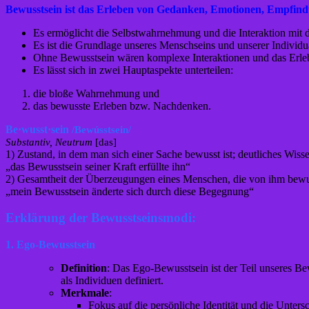
Bewusstsein ist das Erleben von Gedanken, Emotionen, Empf
Es ermöglicht die Selbstwahrnehmung und die Interaktion mit 
Es ist die Grundlage unseres Menschseins und unserer Individua
Ohne Bewusstsein wären komplexe Interaktionen und das Erle
Es lässt sich in zwei Hauptaspekte unterteilen:
die bloße Wahrnehmung und
das bewusste Erleben bzw. Nachdenken.
Be·wusst·sein
/Bewússtsein/
Substantiv, Neutrum
[das]
1) Zustand, in dem man sich einer Sache bewusst ist; deutliches Wiss
„das Bewusstsein seiner Kraft erfüllte ihn“
2) Gesamtheit der Überzeugungen eines Menschen, die von ihm bewu
„mein Bewusstsein änderte sich durch diese Begegnung“
Erklärung der Bewusstseinsmodi:
1. Ego-Bewusstsein
Definition
: Das Ego-Bewusstsein ist der Teil unseres Be
als Individuen definiert.
Merkmale
:
Fokus auf die persönliche Identität und die Unter