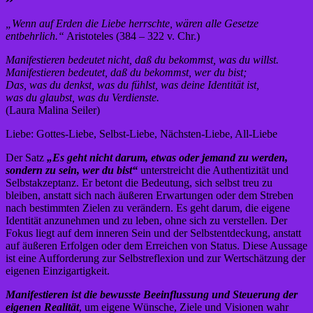
„Wenn auf Erden die Liebe herrschte, wären alle Gesetze
entbehrlich.“
Aristoteles (384 – 322 v. Chr.)
Manifestieren bedeutet nicht, daß du bekommst, was du willst.
Manifestieren bedeutet, daß du bekommst, wer du bist;
Das, was du denkst, was du fühlst, was deine Identität ist,
was du glaubst, was du Verdienste.
(Laura Malina Seiler)
Liebe: Gottes-Liebe, Selbst-Liebe, Nächsten-Liebe, All-Liebe
Der Satz
„Es geht nicht darum, etwas oder jemand zu werden,
sondern zu sein, wer du bist“
unterstreicht die Authentizität und
Selbstakzeptanz. Er betont die Bedeutung, sich selbst treu zu
bleiben, anstatt sich nach äußeren Erwartungen oder dem Streben
nach bestimmten Zielen zu verändern. Es geht darum, die eigene
Identität anzunehmen und zu leben, ohne sich zu verstellen. Der
Fokus liegt auf dem inneren Sein und der Selbstentdeckung, anstatt
auf äußeren Erfolgen oder dem Erreichen von Status. Diese Aussage
ist eine Aufforderung zur Selbstreflexion und zur Wertschätzung der
eigenen Einzigartigkeit.
Manifestieren ist die bewusste Beeinflussung und Steuerung der
eigenen Realität
, um eigene Wünsche, Ziele und Visionen wahr