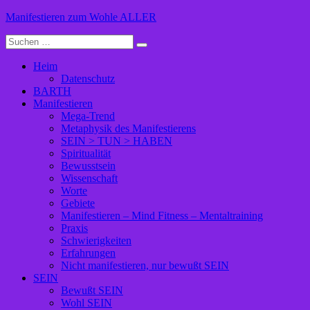
Zum
Manifestieren zum Wohle ALLER
Inhalt
Suche
springen
nach:
Heim
Datenschutz
BARTH
Manifestieren
Mega-Trend
Metaphysik des Manifestierens
SEIN > TUN > HABEN
Spiritualität
Bewusstsein
Wissenschaft
Worte
Gebiete
Manifestieren – Mind Fitness – Mentaltraining
Praxis
Schwierigkeiten
Erfahrungen
Nicht manifestieren, nur bewußt SEIN
SEIN
Bewußt SEIN
Wohl SEIN