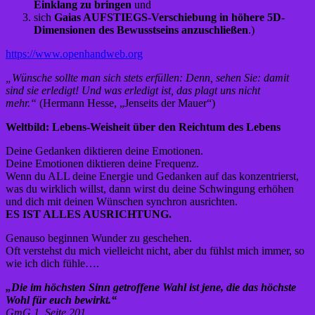
Einklang zu bringen
und
sich
Gaias AUFSTIEGS-Verschiebung in höhere 5D-
Dimensionen des Bewusstseins anzuschließen
.)
https://www.openhandweb.org
„Wünsche sollte man sich stets erfüllen: Denn, sehen Sie: damit
sind sie erledigt! Und was erledigt ist, das plagt uns nicht
mehr.“
(Hermann Hesse, „Jenseits der Mauer“)
Weltbild: Lebens-Weisheit über den Reichtum des Lebens
Deine Gedanken diktieren deine Emotionen.
Deine Emotionen diktieren deine Frequenz.
Wenn du ALL deine Energie und Gedanken auf das konzentrierst,
was du wirklich willst, dann wirst du deine Schwingung erhöhen
und dich mit deinen Wünschen synchron ausrichten.
ES IST ALLES AUSRICHTUNG.
Genauso beginnen Wunder zu geschehen.
Oft verstehst du mich vielleicht nicht, aber du fühlst mich immer, so
wie ich dich fühle….
„Die im höchsten Sinn getroffene Wahl ist jene, die das höchste
Wohl für euch bewirkt.“
GmG 1, Seite 201