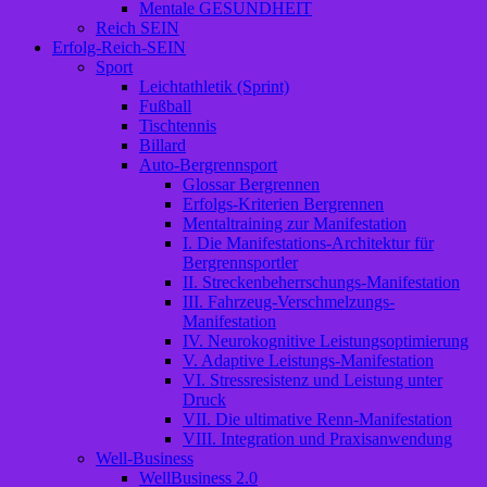
Mentale GESUNDHEIT
Reich SEIN
Erfolg-Reich-SEIN
Sport
Leichtathletik (Sprint)
Fußball
Tischtennis
Billard
Auto-Bergrennsport
Glossar Bergrennen
Erfolgs-Kriterien Bergrennen
Mentaltraining zur Manifestation
I. Die Manifestations-Architektur für
Bergrennsportler
II. Streckenbeherrschungs-Manifestation
III. Fahrzeug-Verschmelzungs-
Manifestation
IV. Neurokognitive Leistungsoptimierung
V. Adaptive Leistungs-Manifestation
VI. Stressresistenz und Leistung unter
Druck
VII. Die ultimative Renn-Manifestation
VIII. Integration und Praxisanwendung
Well-Business
WellBusiness 2.0