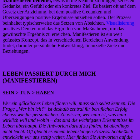
Manifestieren bedeutet,
etwas in die Realität zu bringen, sei es ein
Gedanke, ein Gefühl oder ein konkretes Ziel. Es basiert oft auf dem
Gesetz der Anziehung, bei dem positive Gedanken und
Überzeugungen positive Ergebnisse anziehen sollen. Der Prozess
beinhaltet typischerweise das Setzen von Absichten,
Visualisierung
,
positives Denken und das Ergreifen von Maßnahmen, um das
gewünschte Ergebnis zu erreichen. Manifestieren ist ein weit
gefasstes Konzept, das in verschiedenen Bereichen Anwendung
findet, darunter persönliche Entwicklung, finanzielle Ziele und
Beziehungen.
LEBEN PASSIERT DURCH MICH
(MANIFESTIEREN)
SEIN > TUN > HABEN
Wer ein glückliches Leben führen will, muss sich selbst kennen. Die
Frage „Wer bin ich?“ ist deshalb zentral für beruflichen Erfolg
ebenso wie für persönlichen. Zu wissen, wer man ist, was man
wirklich will und wohin – das sind die wichtigsten Erkenntnisse im
Leben überhaupt. Die Antworten darauf zu finden, ist allerdings
nicht leicht. Oft gleicht es einem lebenslangen Prozess. Schließlich
entwickeln wir uns stetig weiter. Hier finden Sie Antworten auf die