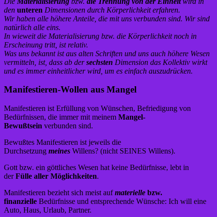
Die
Materialisierung
bzw.
die Trennung von der Einheit
wird in
den
unteren
Dimensionen durch Körperlichkeit erfahren.
Wir haben alle höhere Anteile, die mit uns verbunden sind. Wir sind
natürlich alle eins.
In wieweit die Materialisierung bzw. die Körperlichkeit noch in
Erscheinung tritt, ist relativ.
Was uns bekannt ist aus alten Schriften und uns auch höhere Wesen
vermitteln, ist, dass ab der
sechsten
Dimension das Kollektiv wirkt
und es immer einheitlicher wird, um es einfach auszudrücken.
Manifestieren-Wollen aus Mangel
Manifestieren ist Erfüllung von Wünschen, Befriedigung von
Bedürfnissen, die immer mit meinem
Mangel-
Bewußtsein
verbunden sind.
Bewußtes Manifestieren ist jeweils die
Durchsetzung
meines
Willens? (nicht SEINES Willens).
Gott bzw. ein göttliches Wesen hat keine Bedürfnisse, lebt in
der
Fülle aller Möglichkeiten
.
Manifestieren bezieht sich meist auf
materielle
bzw.
finanzielle
Bedürfnisse und entsprechende Wünsche: Ich will eine
Auto, Haus, Urlaub, Partner.