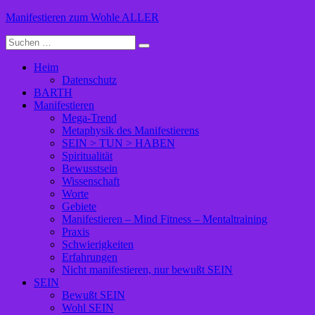
Zum
Manifestieren zum Wohle ALLER
Inhalt
Suche
springen
nach:
Heim
Datenschutz
BARTH
Manifestieren
Mega-Trend
Metaphysik des Manifestierens
SEIN > TUN > HABEN
Spiritualität
Bewusstsein
Wissenschaft
Worte
Gebiete
Manifestieren – Mind Fitness – Mentaltraining
Praxis
Schwierigkeiten
Erfahrungen
Nicht manifestieren, nur bewußt SEIN
SEIN
Bewußt SEIN
Wohl SEIN