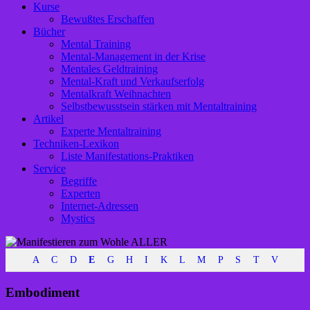
Kurse
Bewußtes Erschaffen
Bücher
Mental Training
Mental-Management in der Krise
Mentales Geldtraining
Mental-Kraft und Verkaufserfolg
Mentalkraft Weihnachten
Selbstbewusstsein stärken mit Mentaltraining
Artikel
Experte Mentaltraining
Techniken-Lexikon
Liste Manifestations-Praktiken
Service
Begriffe
Experten
Internet-Adressen
Mystics
A
C
D
E
G
H
I
K
L
M
P
S
T
V
Embodiment