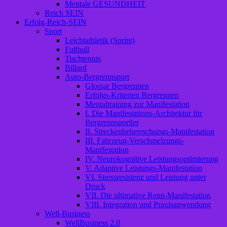
Mentale GESUNDHEIT
Reich SEIN
Erfolg-Reich-SEIN
Sport
Leichtathletik (Sprint)
Fußball
Tischtennis
Billard
Auto-Bergrennsport
Glossar Bergrennen
Erfolgs-Kriterien Bergrennen
Mentaltraining zur Manifestation
I. Die Manifestations-Architektur für
Bergrennsportler
II. Streckenbeherrschungs-Manifestation
III. Fahrzeug-Verschmelzungs-
Manifestation
IV. Neurokognitive Leistungsoptimierung
V. Adaptive Leistungs-Manifestation
VI. Stressresistenz und Leistung unter
Druck
VII. Die ultimative Renn-Manifestation
VIII. Integration und Praxisanwendung
Well-Business
WellBusiness 2.0