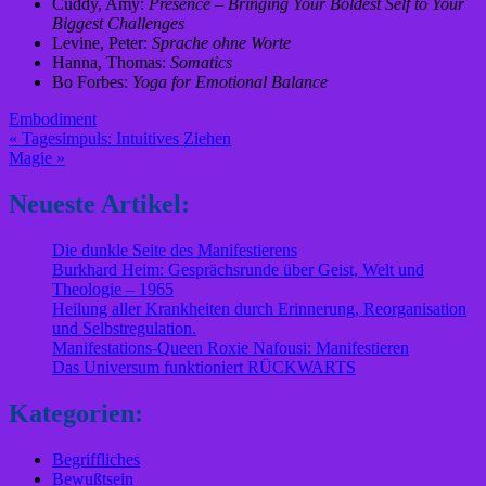
Cuddy, Amy:
Presence – Bringing Your Boldest Self to Your
Biggest Challenges
Levine, Peter:
Sprache ohne Worte
Hanna, Thomas:
Somatics
Bo Forbes:
Yoga for Emotional Balance
Embodiment
Beitragsnavigation
« Tagesimpuls: Intuitives Ziehen
Magie »
Neueste Artikel:
Die dunkle Seite des Manifestierens
Burkhard Heim: Gesprächsrunde über Geist, Welt und
Theologie – 1965
Heilung aller Krankheiten durch Erinnerung, Reorganisation
und Selbstregulation.
Manifestations-Queen Roxie Nafousi: Manifestieren
Das Universum funktioniert RÜCKWARTS
Kategorien:
Begriffliches
Bewußtsein