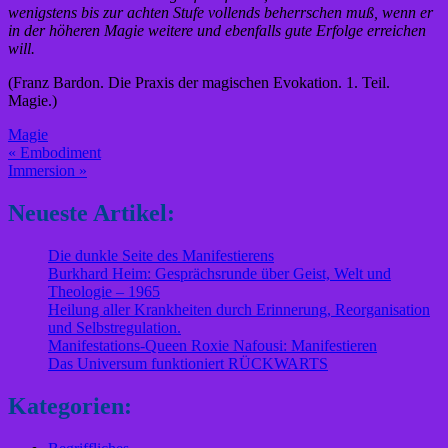
wenigstens bis zur achten Stufe vollends beherrschen muß, wenn er
in der höheren Magie weitere und ebenfalls gute Erfolge erreichen
will.
(Franz Bardon. Die Praxis der magischen Evokation. 1. Teil.
Magie.)
Magie
Beitragsnavigation
« Embodiment
Immersion »
Neueste Artikel:
Die dunkle Seite des Manifestierens
Burkhard Heim: Gesprächsrunde über Geist, Welt und
Theologie – 1965
Heilung aller Krankheiten durch Erinnerung, Reorganisation
und Selbstregulation.
Manifestations-Queen Roxie Nafousi: Manifestieren
Das Universum funktioniert RÜCKWARTS
Kategorien: