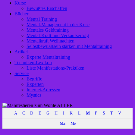
Kurse
Bewußtes Erschaffen
Bücher
Mental Training
Mental-Management in der Krise
Mentales Geldtraining
Mental-Kraft und Verkaufserfolg
Mentalkraft Weihnachten
Selbstbewusstsein stärken mit Mentaltraining
Artikel
Experte Mentaltraining
Techniken-Lexikon
Liste Manifestations-Praktiken
Service
Begriffe
Experten
Internet-Adressen
Mystics
A
C
D
E
G
H
I
K
L
M
P
S
T
V
Ma
Me