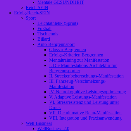
Mentale GESUNDHEIT
Reich SEIN
Erfolg-Reich-SEIN
Sport
Leichtathletik (Sprint)
Fußball
Tischtennis
Billard
Auto-Bergrennsport
Glossar Bergrennen
Erfolgs-Kriterien Bergrennen
Mentaltraining zur Manifestation
I. Die Manifestations-Architektur für
Bergrennsportler
II. Streckenbeherrschungs-Manifestation
III. Fahrzeug-Verschmelzungs-
Manifestation
IV. Neurokognitive Leistungsoptimierung
V. Adaptive Leistungs-Manifestation
VI. Stressresistenz und Leistung unter
Druck
VII. Die ultimative Renn-Manifestation
VIII. Integration und Praxisanwendung
Well-Business
WellBusiness 2.0