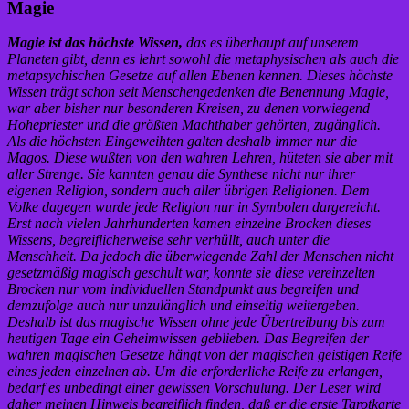
Magie
Magie ist das höchste Wissen,
das es überhaupt auf unserem
Planeten gibt, denn es lehrt sowohl die metaphysischen als auch die
metapsychischen Gesetze auf allen Ebenen kennen. Dieses höchste
Wissen trägt schon seit Menschengedenken die Benennung Magie,
war aber bisher nur besonderen Kreisen, zu denen vorwiegend
Hohepriester und die größten Machthaber gehörten, zugänglich.
Als die höchsten Eingeweihten galten deshalb immer nur die
Magos. Diese wußten von den wahren Lehren, hüteten sie aber mit
aller Strenge. Sie kannten genau die Synthese nicht nur ihrer
eigenen Religion, sondern auch aller übrigen Religionen. Dem
Volke dagegen wurde jede Religion nur in Symbolen dargereicht.
Erst nach vielen Jahrhunderten kamen einzelne Brocken dieses
Wissens, begreiflicherweise sehr verhüllt, auch unter die
Menschheit. Da jedoch die überwiegende Zahl der Menschen nicht
gesetzmäßig magisch geschult war, konnte sie diese vereinzelten
Brocken nur vom individuellen Standpunkt aus begreifen und
demzufolge auch nur unzulänglich und einseitig weitergeben.
Deshalb ist das magische Wissen ohne jede Übertreibung bis zum
heutigen Tage ein Geheimwissen geblieben. Das Begreifen der
wahren magischen Gesetze hängt von der magischen geistigen Reife
eines jeden einzelnen ab. Um die erforderliche Reife zu erlangen,
bedarf es unbedingt einer gewissen Vorschulung. Der Leser wird
daher meinen Hinweis begreiflich finden, daß er die erste Tarotkarte