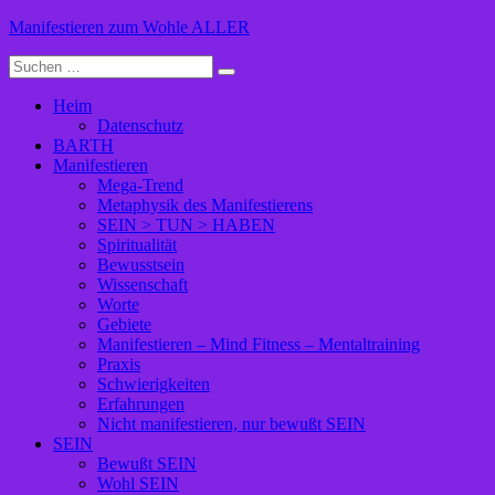
Zum
Manifestieren zum Wohle ALLER
Inhalt
Suche
springen
nach:
Heim
Datenschutz
BARTH
Manifestieren
Mega-Trend
Metaphysik des Manifestierens
SEIN > TUN > HABEN
Spiritualität
Bewusstsein
Wissenschaft
Worte
Gebiete
Manifestieren – Mind Fitness – Mentaltraining
Praxis
Schwierigkeiten
Erfahrungen
Nicht manifestieren, nur bewußt SEIN
SEIN
Bewußt SEIN
Wohl SEIN