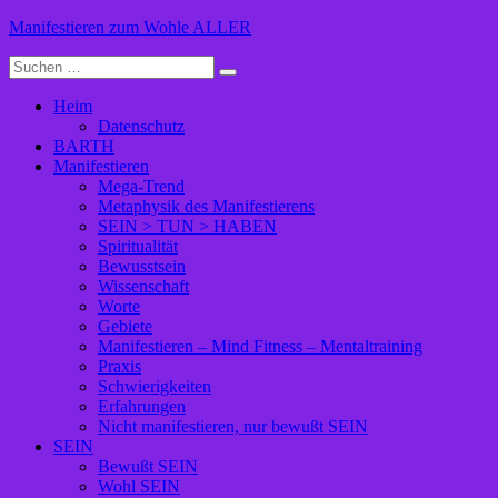
Zum
Manifestieren zum Wohle ALLER
Inhalt
Suche
springen
nach:
Heim
Datenschutz
BARTH
Manifestieren
Mega-Trend
Metaphysik des Manifestierens
SEIN > TUN > HABEN
Spiritualität
Bewusstsein
Wissenschaft
Worte
Gebiete
Manifestieren – Mind Fitness – Mentaltraining
Praxis
Schwierigkeiten
Erfahrungen
Nicht manifestieren, nur bewußt SEIN
SEIN
Bewußt SEIN
Wohl SEIN