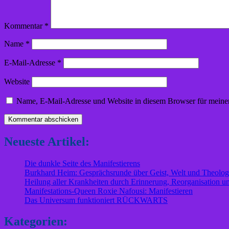
Kommentar
*
Name
*
E-Mail-Adresse
*
Website
Name, E-Mail-Adresse und Website in diesem Browser für meine
Neueste Artikel:
Die dunkle Seite des Manifestierens
Burkhard Heim: Gesprächsrunde über Geist, Welt und Theolog
Heilung aller Krankheiten durch Erinnerung, Reorganisation un
Manifestations-Queen Roxie Nafousi: Manifestieren
Das Universum funktioniert RÜCKWARTS
Kategorien: