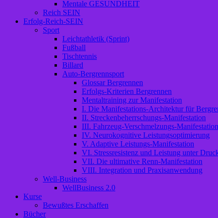
Mentale GESUNDHEIT
Reich SEIN
Erfolg-Reich-SEIN
Sport
Leichtathletik (Sprint)
Fußball
Tischtennis
Billard
Auto-Bergrennsport
Glossar Bergrennen
Erfolgs-Kriterien Bergrennen
Mentaltraining zur Manifestation
I. Die Manifestations-Architektur für Bergre
II. Streckenbeherrschungs-Manifestation
III. Fahrzeug-Verschmelzungs-Manifestatio
IV. Neurokognitive Leistungsoptimierung
V. Adaptive Leistungs-Manifestation
VI. Stressresistenz und Leistung unter Druc
VII. Die ultimative Renn-Manifestation
VIII. Integration und Praxisanwendung
Well-Business
WellBusiness 2.0
Kurse
Bewußtes Erschaffen
Bücher