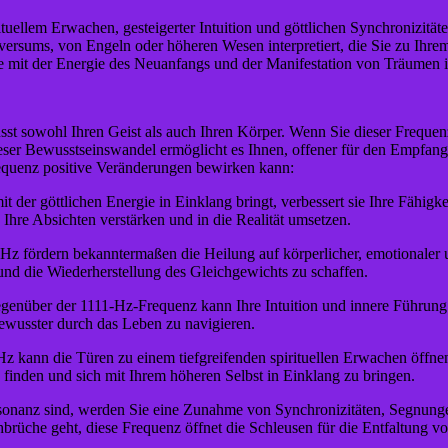
ituellem Erwachen, gesteigerter Intuition und göttlichen Synchronizitä
versums, von Engeln oder höheren Wesen interpretiert, die Sie zu Ihrem
 mit der Energie des Neuanfangs und der Manifestation von Träumen i
t sowohl Ihren Geist als auch Ihren Körper. Wenn Sie dieser Frequenz
Dieser Bewusstseinswandel ermöglicht es Ihnen, offener für den Empfa
requenz positive Veränderungen bewirken kann:
er göttlichen Energie in Einklang bringt, verbessert sie Ihre Fähigkeit
hre Absichten verstärken und in die Realität umsetzen.
fördern bekanntermaßen die Heilung auf körperlicher, emotionaler und
und die Wiederherstellung des Gleichgewichts zu schaffen.
egenüber der 1111-Hz-Frequenz kann Ihre Intuition und innere Führung s
bewusster durch das Leben zu navigieren.
 kann die Türen zu einem tiefgreifenden spirituellen Erwachen öffnen.
 finden und sich mit Ihrem höheren Selbst in Einklang zu bringen.
sonanz sind, werden Sie eine Zunahme von Synchronizitäten, Segnung
brüche geht, diese Frequenz öffnet die Schleusen für die Entfaltung 