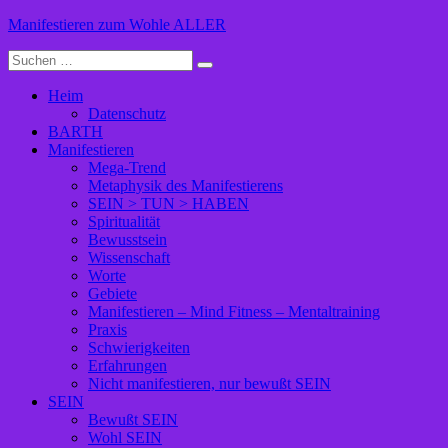
Zum
Manifestieren zum Wohle ALLER
Inhalt
Suche
springen
nach:
Heim
Datenschutz
BARTH
Manifestieren
Mega-Trend
Metaphysik des Manifestierens
SEIN > TUN > HABEN
Spiritualität
Bewusstsein
Wissenschaft
Worte
Gebiete
Manifestieren – Mind Fitness – Mentaltraining
Praxis
Schwierigkeiten
Erfahrungen
Nicht manifestieren, nur bewußt SEIN
SEIN
Bewußt SEIN
Wohl SEIN