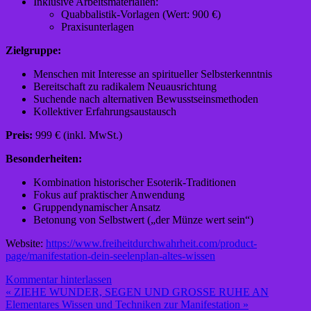
Inklusive Arbeitsmaterialien:
Quabbalistik-Vorlagen (Wert: 900 €)
Praxisunterlagen
Zielgruppe:
Menschen mit Interesse an spiritueller Selbsterkenntnis
Bereitschaft zu radikalem Neuausrichtung
Suchende nach alternativen Bewusstseinsmethoden
Kollektiver Erfahrungsaustausch
Preis:
999 € (inkl. MwSt.)
Besonderheiten:
Kombination historischer Esoterik-Traditionen
Fokus auf praktischer Anwendung
Gruppendynamischer Ansatz
Betonung von Selbstwert („der Münze wert sein“)
Website:
https://www.freiheitdurchwahrheit.com/product-
page/manifestation-dein-seelenplan-altes-wissen
Kommentar hinterlassen
Beitragsnavigation
« ZIEHE WUNDER, SEGEN UND GROSSE RUHE AN
Elementares Wissen und Techniken zur Manifestation »