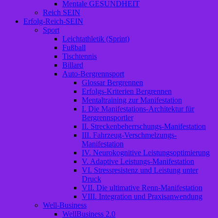
Mentale GESUNDHEIT
Reich SEIN
Erfolg-Reich-SEIN
Sport
Leichtathletik (Sprint)
Fußball
Tischtennis
Billard
Auto-Bergrennsport
Glossar Bergrennen
Erfolgs-Kriterien Bergrennen
Mentaltraining zur Manifestation
I. Die Manifestations-Architektur für
Bergrennsportler
II. Streckenbeherrschungs-Manifestation
III. Fahrzeug-Verschmelzungs-
Manifestation
IV. Neurokognitive Leistungsoptimierung
V. Adaptive Leistungs-Manifestation
VI. Stressresistenz und Leistung unter
Druck
VII. Die ultimative Renn-Manifestation
VIII. Integration und Praxisanwendung
Well-Business
WellBusiness 2.0