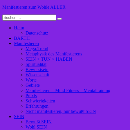
Zum
Manifestieren zum Wohle ALLER
Inhalt
Suche
springen
nach:
Heim
Datenschutz
BARTH
Manifestieren
Mega-Trend
Metaphysik des Manifestierens
SEIN > TUN > HABEN
Spiritualität
Bewusstsein
Wissenschaft
Worte
Gebiete
Manifestieren – Mind Fitness – Mentaltraining
Praxis
Schwierigkeiten
Erfahrungen
Nicht manifestieren, nur bewußt SEIN
SEIN
Bewußt SEIN
Wohl SEIN