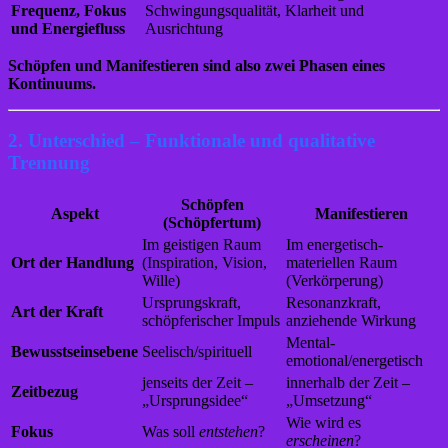
Frequenz, Fokus
Schwingungsqualität, Klarheit und
und Energiefluss
Ausrichtung
Schöpfen und Manifestieren sind also zwei Phasen eines
Kontinuums.
2. Unterschied – Funktionale und qualitative
Trennung
Schöpfen
Aspekt
Manifestieren
(Schöpfertum)
Im geistigen Raum
Im energetisch-
Ort der Handlung
(Inspiration, Vision,
materiellen Raum
Wille)
(Verkörperung)
Ursprungskraft,
Resonanzkraft,
Art der Kraft
schöpferischer Impuls
anziehende Wirkung
Mental-
Bewusstseinsebene
Seelisch/spirituell
emotional/energetisch
jenseits der Zeit –
innerhalb der Zeit –
Zeitbezug
„Ursprungsidee“
„Umsetzung“
Wie wird es
Fokus
Was soll
entstehen
?
erscheinen
?