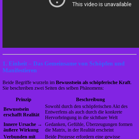
1. Einheit – Das Gemeinsame von Schöpfen und
Manifestieren
Beide Begriffe wurzeln im
Bewusstsein als schöpferische Kraft
.
Sie beschreiben zwei Seiten des selben Phänomens:
Prinzip
Beschreibung
Sowohl durch den schöpferischen Akt des
Bewusstsein
Entwerfens als auch durch die konkrete
erschafft Realität
Hervorbringung in die sichtbare Welt
Innere Ursache →
Gedanken, Gefühle, Überzeugungen formen
äußere Wirkung
die Matrix, in der Realität erscheint
Verbunden mit
Beide Prozesse erfordern eine gewisse