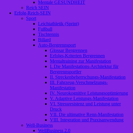
Mentale GESUNDHEIT
Reich SEIN
Erfolg-Reich-SEIN
Sport
Leichtathletik (Sprint)
Fußball
Tischtennis
Billard
Auto-Bergrennsport
Glossar Bergrennen
Erfolgs-Kriterien Bergrennen
Mentaltraining zur Manifestation
I. Die Manifestations-Architektur für
Bergrennsportler
II. Streckenbeherrschungs-Manifestation
III. Fahrzeug-Verschmelzungs-
Manifestation
IV. Neurokognitive Leistungsoptimierung
V. Adaptive Leistungs-Manifestation
VI. Stressresistenz und Leistung unter
Druck
VII. Die ultimative Renn-Manifestation
VIII. Integration und Praxisanwendung
Well-Business
WellBusiness 2.0