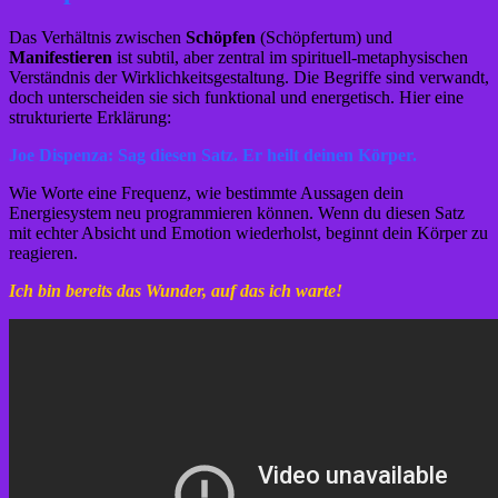
Das Verhältnis zwischen
Schöpfen
(Schöpfertum) und
Manifestieren
ist subtil, aber zentral im spirituell-metaphysischen
Verständnis der Wirklichkeitsgestaltung. Die Begriffe sind verwandt,
doch unterscheiden sie sich funktional und energetisch. Hier eine
strukturierte Erklärung:
Joe Dispenza: Sag diesen Satz. Er heilt deinen Körper.
Wie Worte eine Frequenz, wie bestimmte Aussagen dein
Energiesystem neu programmieren können. Wenn du diesen Satz
mit echter Absicht und Emotion wiederholst, beginnt dein Körper zu
reagieren.
Ich bin bereits das Wunder, auf das ich warte!